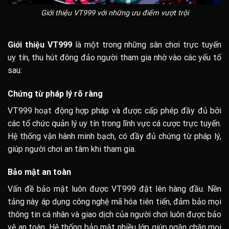
Giới thiệu VT999 với những ưu điểm vượt trội
Giới thiệu VT999
là một trong những sân chơi trực tuyến
uy tín, thu hút đông đảo người tham gia nhờ vào các yếu tố
sau:
Chứng từ pháp lý rõ ràng
VT999 hoạt động hợp pháp và được cấp phép đầy đủ bởi
các tổ chức quản lý uy tín trong lĩnh vực cá cược trực tuyến.
Hệ thống vận hành minh bạch, có đầy đủ chứng từ pháp lý,
giúp người chơi an tâm khi tham gia.
Bảo mật an toàn
Vấn đề bảo mật luôn được VT999 đặt lên hàng đầu. Nền
tảng này áp dụng công nghệ mã hóa tiên tiến, đảm bảo mọi
thông tin cá nhân và giao dịch của người chơi luôn được bảo
vệ an toàn. Hệ thống bảo mật nhiều lớp giúp ngăn chặn mọi