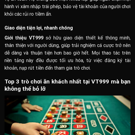
hành vi xâm nhập trái phép, bảo vệ tài khoản của người chơi
khỏi các rủi ro tiềm ẩn.
Giao diện tiện lợi, nhanh chóng
Giới thiệu VT999
sở hữu giao diện thiết kế thông minh,
thân thiện với người dùng, giúp trải nghiệm cá cược trở nên
dễ dàng và thuận tiện hơn bao giờ hết. Mọi thao tác trên
nền tảng này đều được tối ưu hóa, từ việc đăng ký tài
khoản, nạp rút tiền đến tham gia trò chơi.
Top 3 trò chơi ăn khách nhất tại VT999 mà bạn
không thể bỏ lỡ