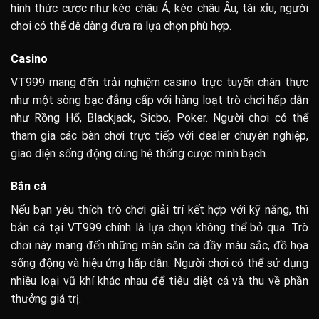
hình thức cược như kèo châu Á, kèo châu Âu, tài xỉu, người
chơi có thể dễ dàng đưa ra lựa chọn phù hợp.
Casino
VT999 mang đến trải nghiệm casino trực tuyến chân thực
như một sòng bạc đẳng cấp với hàng loạt trò chơi hấp dẫn
như Rồng Hổ, Blackjack, Sicbo, Poker. Người chơi có thể
tham gia các bàn chơi trực tiếp với dealer chuyên nghiệp,
giao diện sống động cùng hệ thống cược minh bạch.
Bắn cá
Nếu bạn yêu thích trò chơi giải trí kết hợp với kỹ năng, thì
bắn cá tại VT999 chính là lựa chọn không thể bỏ qua. Trò
chơi này mang đến những màn săn cá đầy màu sắc, đồ họa
sống động và hiệu ứng hấp dẫn. Người chơi có thể sử dụng
nhiều loại vũ khí khác nhau để tiêu diệt cá và thu về phần
thưởng giá trị.