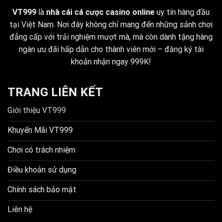
VT999
là
nhà cái cá cược casino online
uy tín hàng đầu
tại Việt Nam. Nơi đây không chỉ mang đến những sảnh chơi
đẳng cấp với trải nghiệm mượt mà, mà còn dành tặng hàng
ngàn ưu đãi hấp dẫn cho thành viên mới – đăng ký tài
khoản nhận ngay 999K!
TRANG LIÊN KẾT
Giới thiệu VT999
Khuyến Mãi VT999
Chơi có trách nhiệm
Điều khoản sử dụng
Chính sách bảo mật
Liên hệ