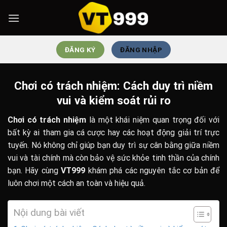
Skip
to
content
ĐĂNG KÝ
ĐĂNG NHẬP
Chơi có trách nhiệm: Cách duy trì niềm
vui và kiểm soát rủi ro
Chơi có trách nhiệm
là một khái niệm quan trọng đối với
bất kỳ ai tham gia cá cược hay các hoạt động giải trí trực
tuyến. Nó không chỉ giúp bạn duy trì sự cân bằng giữa niềm
vui và tài chính mà còn bảo vệ sức khỏe tinh thần của chính
bạn. Hãy cùng
VT999
khám phá các nguyên tắc cơ bản để
luôn chơi một cách an toàn và hiệu quả.
Nội dung bài viết