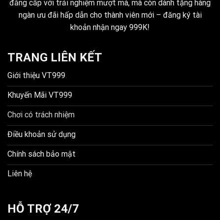
đẳng cấp với trải nghiệm mượt mà, mà còn dành tặng hàng
ngàn ưu đãi hấp dẫn cho thành viên mới – đăng ký tài
khoản nhận ngay 999K!
TRANG LIÊN KẾT
Giới thiệu VT999
Khuyến Mãi VT999
Chơi có trách nhiệm
Điều khoản sử dụng
Chính sách bảo mật
Liên hệ
HỖ TRỢ 24/7