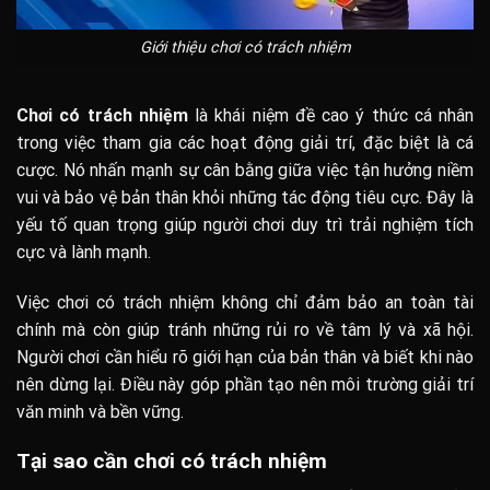
Giới thiệu chơi có trách nhiệm
Chơi có trách nhiệm
là khái niệm đề cao ý thức cá nhân
trong việc tham gia các hoạt động giải trí, đặc biệt là cá
cược. Nó nhấn mạnh sự cân bằng giữa việc tận hưởng niềm
vui và bảo vệ bản thân khỏi những tác động tiêu cực. Đây là
yếu tố quan trọng giúp người chơi duy trì trải nghiệm tích
cực và lành mạnh.
Việc chơi có trách nhiệm không chỉ đảm bảo an toàn tài
chính mà còn giúp tránh những rủi ro về tâm lý và xã hội.
Người chơi cần hiểu rõ giới hạn của bản thân và biết khi nào
nên dừng lại. Điều này góp phần tạo nên môi trường giải trí
văn minh và bền vững.
Tại sao cần chơi có trách nhiệm