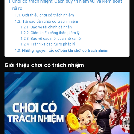
Chơi có trách nhiệm: Cách duy trì niềm vui và kiểm soát
rủi ro
Giới thiệu chơi có trách nhiệm
Tại sao cần chơi có trách nhiệm
Bảo vệ tài chính cá nhân
Giảm thiểu căng thẳng tâm lý
Bảo vệ các mối quan hệ xã hội
Tránh xa các rủi ro pháp lý
Những nguyên tắc cơ bản khi chơi có trách nhiệm
Giới thiệu chơi có trách nhiệm